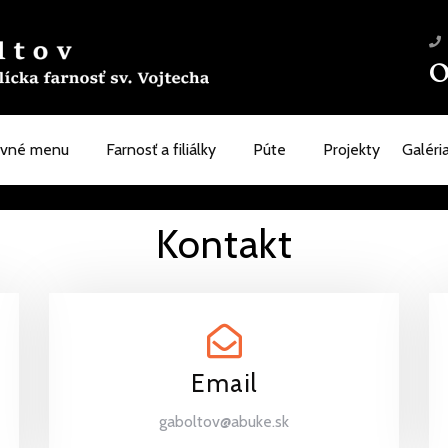
0
avné menu
Farnosť a filiálky
Púte
Projekty
Galéri
Kontakt
Email
gaboltov@abuke.sk