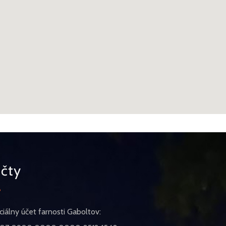
čty
iciálny účet farnosti Gaboltov: