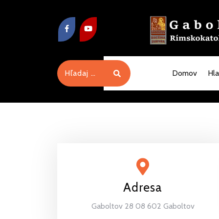
Domov
Hl
Adresa
Gaboltov 28 08 602 Gaboltov