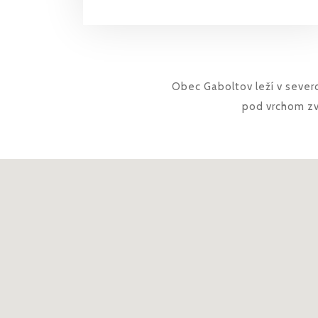
Obec Gaboltov leží v seve
pod vrchom zv