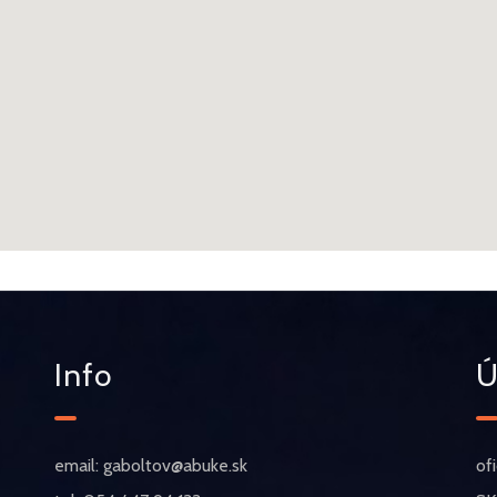
Info
Ú
email: gaboltov@abuke.sk
of