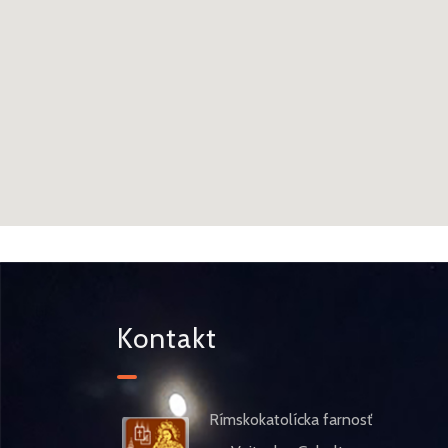
Kontakt
Rímskokatolícka farnosť