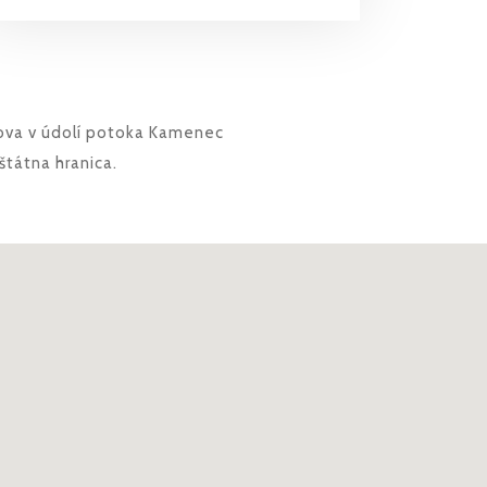
ova v údolí potoka Kamenec
tátna hranica.