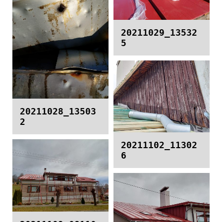
20211029_13532
5
20211028_13503
2
20211102_11302
6