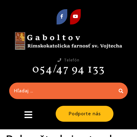
Telefón
054/47 94 133
Podporte nás
close
menu