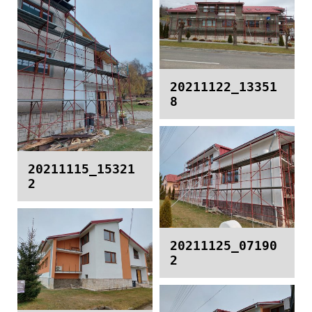
20211122_13351
8
20211115_15321
2
20211125_07190
2