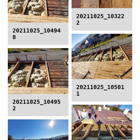
20211025_10322
2
20211025_10494
8
20211025_10501
1
20211025_10495
2