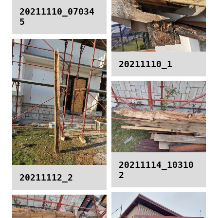
20211110_07034
5
20211110_1
20211114_10310
2
20211112_2