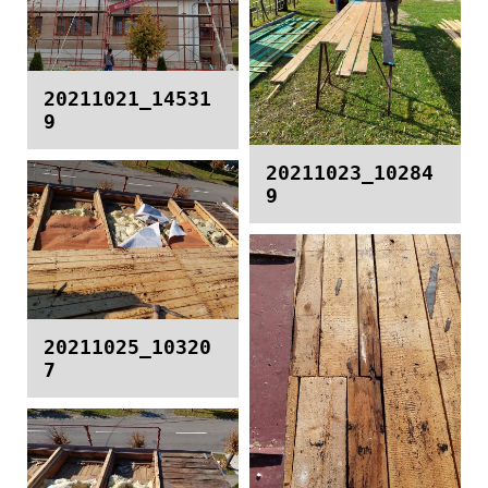
20211021_14531
9
20211023_10284
9
20211025_10320
7