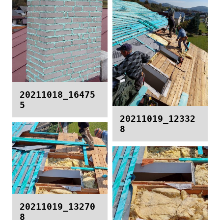
20211018_16475
5
20211019_12332
8
20211019_13270
8