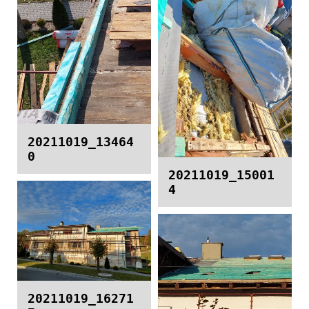
20211019_13464
0
20211019_15001
4
20211019_16271