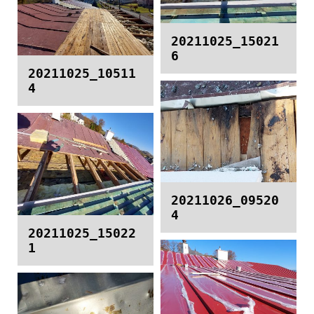
20211025_15021
6
20211025_10511
4
20211026_09520
4
20211025_15022
1