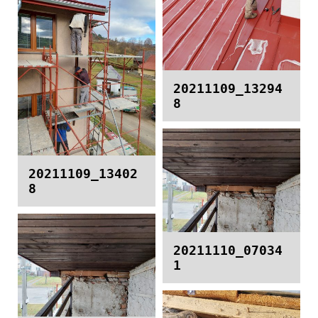
20211109_13294
8
20211109_13402
8
20211110_07034
1