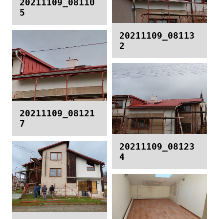
20211109_08110
5
20211109_08113
2
20211109_08121
7
20211109_08123
4