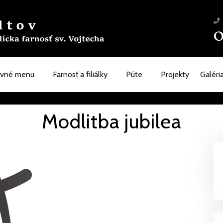
0
avné menu
Farnosť a filiálky
Púte
Projekty
Galéri
Modlitba jubilea