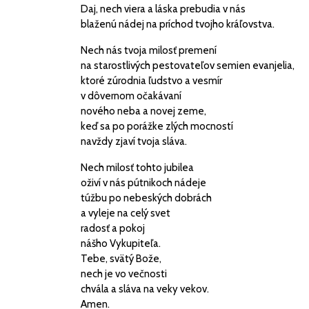
Daj, nech viera a láska prebudia v nás
blaženú nádej na príchod tvojho kráľovstva.
Nech nás tvoja milosť premení
na starostlivých pestovateľov semien evanjelia,
ktoré zúrodnia ľudstvo a vesmír
v dôvernom očakávaní
nového neba a novej zeme,
keď sa po porážke zlých mocností
navždy zjaví tvoja sláva.
Nech milosť tohto jubilea
oživí v nás pútnikoch nádeje
túžbu po nebeských dobrách
a vyleje na celý svet
radosť a pokoj
nášho Vykupiteľa.
Tebe, svätý Bože,
nech je vo večnosti
chvála a sláva na veky vekov.
Amen.