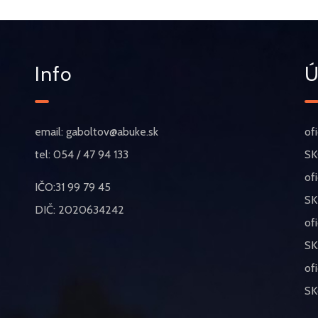
Info
Ú
email: gaboltov@abuke.sk
of
tel: 054 / 47 94 133
SK
of
IČO:31 99 79 45
SK
DIČ: 2020634242
of
SK
of
SK