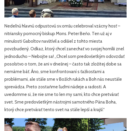
Nedeľnú hlavnú odpustovú sv.omšu celebroval vzácny hosť –
nitriansky pomocný biskup Mons. Peter Beňo. Ten už aj v
minulosti Gaboltov navštívil a odišiel z tohto miesta
povzbudený. Odkaz, ktorý chcel zanechať vo svojej homílii znel
jednoducho – Nebojte sa! „Chcel som predovšetkým odovzdať
posolstvo o tom, že ani v dnešnej – často tak zložitej dobe sa
nemáme báť. Áno, sme konfrontovaní s ťažkosťami a
problémami, ale stále sme v Božích rukách a Boh nás neustále
sprevádza. Preto zostaňme ľuďmi nádeje a radosti. A
uvedomme si, že nie sme to len my sami, kto chce pretvárať
svet. Sme predovšetkým nástrojmi samotného Pána Boha,
ktorý chce pretvárať tento svet na stále lepší a krajší.“