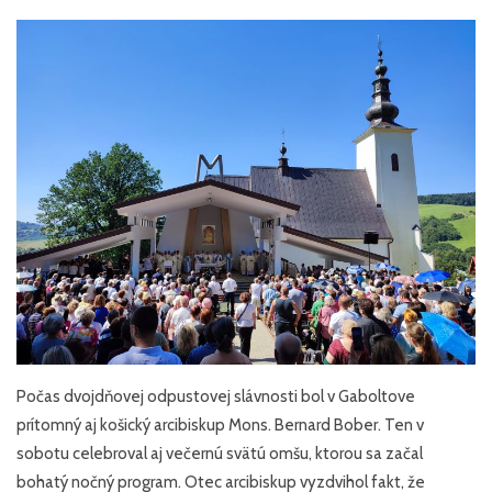
Počas dvojdňovej odpustovej slávnosti bol v Gaboltove
prítomný aj košický arcibiskup Mons. Bernard Bober. Ten v
sobotu celebroval aj večernú svätú omšu, ktorou sa začal
bohatý nočný program. Otec arcibiskup vyzdvihol fakt, že