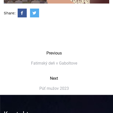
Share:
Previous
Fatimský deň v Gaboltove
Next
Púť mužov 2023