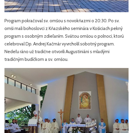
Program pokračoval sv. omšou s novokňazmi o 20:30. Po sv.
omši mali bohoslovci z Kňazského seminára v Košiciach pekný
program s osobným zdieľaním. Svätou omšou o polnoci, ktorú
celebroval Dp. Andrej Kačmár vyvrcholil sobotný program.
Nedeľu ráno už tradične otvorili Augustiniáni s mladými
tradičným budíčkom a sv. omšou.