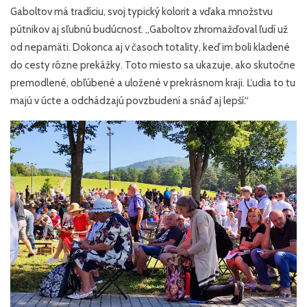
Gaboltov má tradíciu, svoj typický kolorit a vďaka množstvu
pútnikov aj sľubnú budúcnosť. „Gaboltov zhromažďoval ľudí už
od nepamäti. Dokonca aj v časoch totality, keď im boli kladené
do cesty rôzne prekážky. Toto miesto sa ukazuje, ako skutočne
premodlené, obľúbené a uložené v prekrásnom kraji. Ľudia to tu
majú v úcte a odchádzajú povzbudení a snáď aj lepší.“