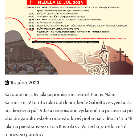
15. júna 2023
Každoročne si 16. júla pripomíname sviatok Panny Márie
Karmelskej. V tomto roku bol dňom, keď v Gaboltove vyvrcholila
arcidiecézna púť. Vďaka mimoriadne vydarenému počasiu sa po
oba dni gaboltovského odpustu, ktorý prebiehal v dňoch 15. a 16.
júla, na priestranstve okolo Kostola sv. Vojtecha, stretlo veľké
množstvo pútnikov.