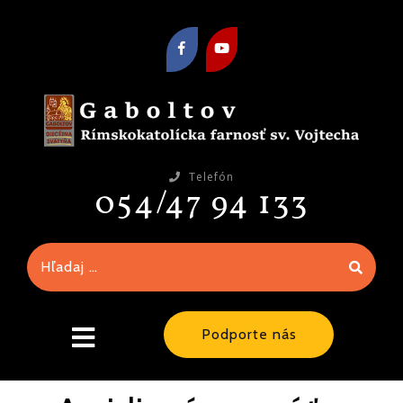
Telefón
054/47 94 133
Podporte nás
close
menu