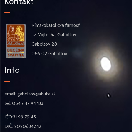
Kontakt
Rímskokatolícka farnosť
sv. Vojtecha, Gaboltov
Gaboltov 28
086 02 Gaboltov
Info
email: gaboltov@abuke.sk
tel: 054 / 47 94 133
IČO:31 99 79 45
DIČ: 2020634242